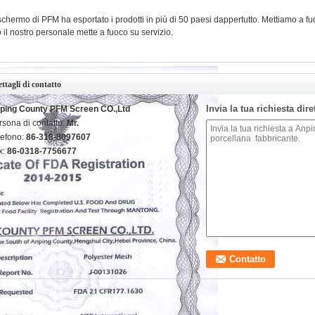
schermo di PFM ha esportato i prodotti in più di 50 paesi dappertutto. Mettiamo a f
o il nostro personale mette a fuoco su servizio.
ttagli di contatto
Invia la tua richiesta dir
ping County PFM Screen CO.,Ltd
rsona di contatto:
Mr.
lefono:
86-318-8097607
x:
86-0318-7756677