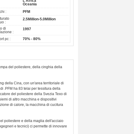
L'Africa
Oceania
hi :
PFM
atturato
2.5Million-5.0Million
uo :
o di
1997
dazione :
rt pc :
70% - 80%
mpa del poliestere, della cinghia della
ng della Cina, con un'area territoriale di
di .PFM ha 83 telai per tessitura della
catore del poliestere della Svezia Texo di
iemi di altro macchina e dispositivi
zione di calore, la macchina di cucitura
l poliestere e della maglia dell'acciaio
ingegneri e tecnici) ci permette di innovare