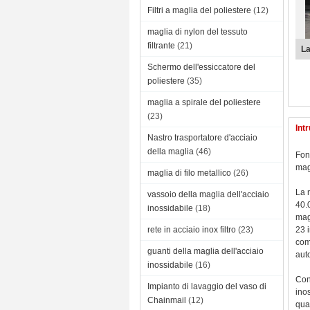
Filtri a maglia del poliestere
(12)
maglia di nylon del tessuto
filtrante
(21)
Il
Schermo dell'essiccatore del
poliestere
(35)
maglia a spirale del poliestere
(23)
Int
Nastro trasportatore d'acciaio
della maglia
(46)
Fon
magl
maglia di filo metallico
(26)
La n
vassoio della maglia dell'acciaio
40.0
inossidabile
(18)
mag
rete in acciaio inox filtro
(23)
23 
com
guanti della maglia dell'acciaio
auto
inossidabile
(16)
Con
Impianto di lavaggio del vaso di
inos
Chainmail
(12)
quas