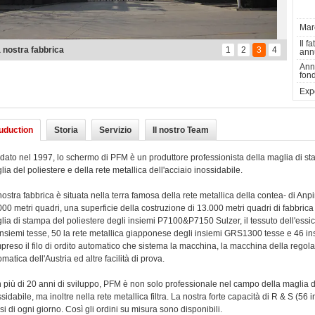
Marc
Il f
 nostro ufficio
1
2
3
4
ann
Ann
fon
Expo
ruduction
Storia
Servizio
Il nostro Team
dato nel 1997, lo schermo di PFM è un produttore professionista della maglia di sta
ia del poliestere e della rete metallica dell'acciaio inossidabile.
ostra fabbrica è situata nella terra famosa della rete metallica della contea- di Anpi
00 metri quadri, una superficie della costruzione di 13.000 metri quadri di fabbrica 
lia di stampa del poliestere degli insiemi P7100&P7150 Sulzer, il tessuto dell'essic
insiemi tesse, 50 la rete metallica giapponese degli insiemi GRS1300 tesse e 46 ins
preso il filo di ordito automatico che sistema la macchina, la macchina della regola
matica dell'Austria ed altre facilità di prova.
 più di 20 anni di sviluppo, PFM è non solo professionale nel campo della maglia de
sidabile, ma inoltre nella rete metallica filtra. La nostra forte capacità di R & S (56 
i di ogni giorno. Così gli ordini su misura sono disponibili.