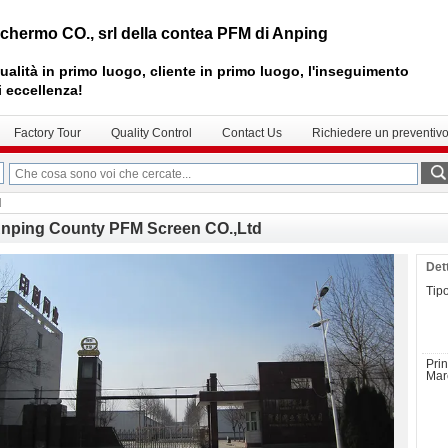
chermo CO., srl della contea PFM di Anping
ualità in primo luogo, cliente in primo luogo, l'inseguimento
i eccellenza!
Factory Tour
Quality Control
Contact Us
Richiedere un preventiv
d
nping County PFM Screen CO.,Ltd
Det
Tipo
Prin
Marc