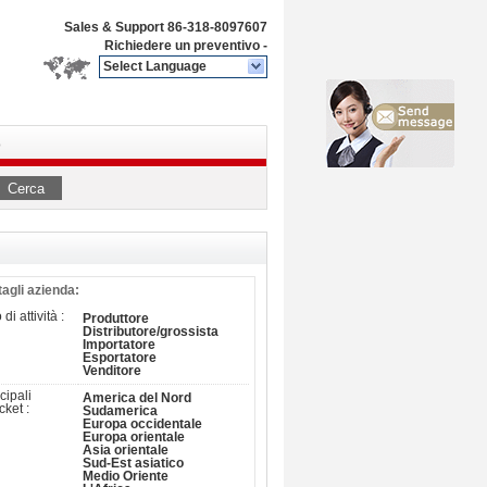
Sales & Support
86-318-8097607
Richiedere un preventivo
-
Select Language
o
Cerca
tagli azienda:
 di attività :
Produttore
Distributore/grossista
Importatore
Esportatore
Venditore
cipali
America del Nord
ket :
Sudamerica
Europa occidentale
Europa orientale
Asia orientale
Sud-Est asiatico
Medio Oriente