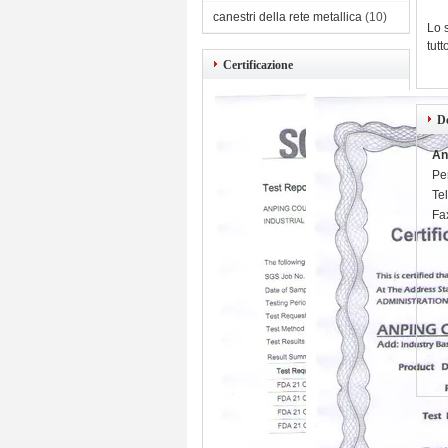
canestri della rete metallica
(10)
Lo 
tutt
Certificazione
De
An
Pe
Te
Fa