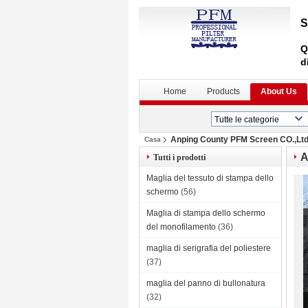
S
Q
d
Home
Products
About Us
Anping County PFM Screen CO.,Lt
Casa
A
Tutti i prodotti
Maglia del tessuto di stampa dello
schermo
(56)
Maglia di stampa dello schermo
del monofilamento
(36)
maglia di serigrafia del poliestere
(37)
maglia del panno di bullonatura
(32)