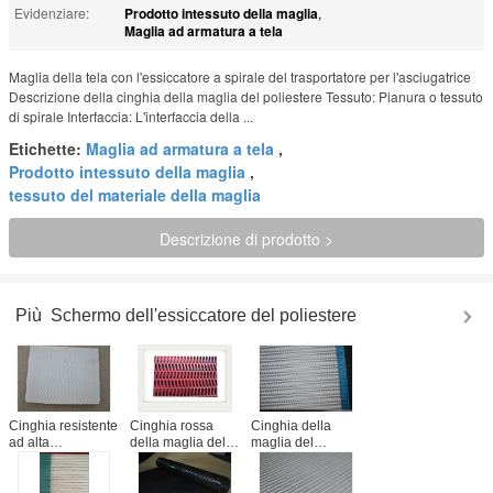
Evidenziare:
Prodotto intessuto della maglia
,
Maglia ad armatura a tela
Maglia della tela con l'essiccatore a spirale del trasportatore per l'asciugatrice
Descrizione della cinghia della maglia del poliestere Tessuto: Pianura o tessuto
di spirale Interfaccia: L'interfaccia della ...
Etichette:
Maglia ad armatura a tela
,
Prodotto intessuto della maglia
,
tessuto del materiale della maglia
Descrizione di prodotto >
Più
Schermo dell'essiccatore del poliestere
Cinghia resistente
Cinghia rossa
Cinghia della
ad alta
della maglia del
maglia del
temperatura della
poliestere con il
poliestere della
maglia del
trasportatore a
tela di
poliestere con
spirale per
fabbricazione