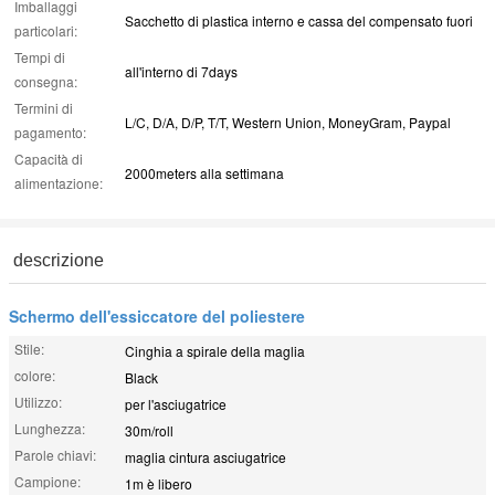
Imballaggi
Sacchetto di plastica interno e cassa del compensato fuori
particolari:
Tempi di
all'interno di 7days
consegna:
Termini di
L/C, D/A, D/P, T/T, Western Union, MoneyGram, Paypal
pagamento:
Capacità di
2000meters alla settimana
alimentazione:
descrizione
Schermo dell'essiccatore del poliestere
Stile:
Cinghia a spirale della maglia
colore:
Black
Utilizzo:
per l'asciugatrice
Lunghezza:
30m/roll
Parole chiavi:
maglia cintura asciugatrice
Campione:
1m è libero