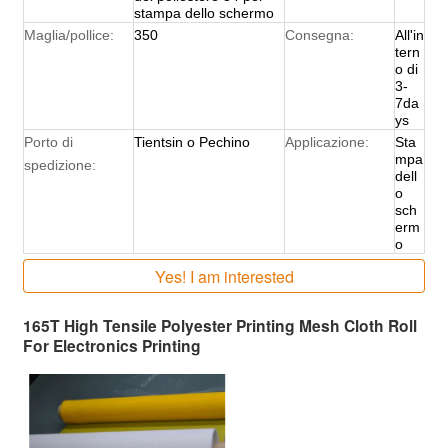
stampa dello schermo
Maglia/pollice:
350
Consegna:
All'in
tern
o di
3-
7da
ys
Porto di
Tientsin o Pechino
Applicazione:
Sta
mpa
spedizione:
dell
o
sch
erm
o
Yes! I am interested
165T High Tensile Polyester Printing Mesh Cloth Roll
For Electronics Printing