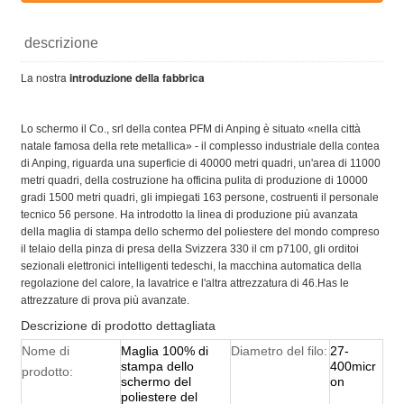
descrizione
La nostra
introduzione della fabbrica
Lo schermo il Co., srl della contea PFM di Anping è situato «nella città
natale famosa della rete metallica» - il complesso industriale della contea
di Anping, riguarda una superficie di 40000 metri quadri, un'area di 11000
metri quadri, della costruzione ha officina pulita di produzione di 10000
gradi 1500 metri quadri, gli impiegati 163 persone, costruenti il personale
tecnico 56 persone. Ha introdotto la linea di produzione più avanzata
della maglia di stampa dello schermo del poliestere del mondo compreso
il telaio della pinza di presa della Svizzera 330 il cm p7100, gli orditoi
sezionali elettronici intelligenti tedeschi, la macchina automatica della
regolazione del calore, la lavatrice e l'altra attrezzatura di 46.Has le
attrezzature di prova più avanzate.
Descrizione di prodotto dettagliata
Nome di
Maglia 100% di
Diametro del filo:
27-
stampa dello
400micr
prodotto:
schermo del
on
poliestere del