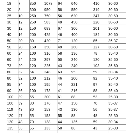
18
7
350
1078
64
640
410
30-60
20
8
300
950
58
550
319
30-60
25
10
250
750
56
620
347
30-60
30
12
250
583
49
450
220
30-60
30
12
150
683
67
300
201
30-60
40
16
200
425
46
400
184
30-60
50
20
80
420
71
120
85
35-37
50
20
150
350
49
260
127
30-60
60
24
100
316
58
136
78
35-40
60
24
120
297
50
240
120
35-60
73
29
120
225
43
240
103
35-60
80
32
64
248
63
95
59
30-34
80
32
100
212
46
200
92
35-40
85
34
100
195
44
221
97
35-40
90
36
100
178
41
216
88
35-40
100
39
55
200
61
88
53
25-30
100
39
80
176
47
150
70
35-37
110
43
80
153
43
130
56
35-37
120
47
55
158
55
88
48
25-30
120
48
70
138
44
135
59
30-34
135
53
55
133
50
86
43
25-30