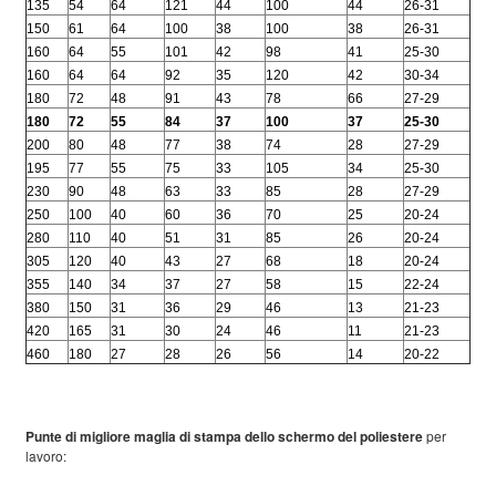
135
54
64
121
44
100
44
26-31
150
61
64
100
38
100
38
26-31
160
64
55
101
42
98
41
25-30
160
64
64
92
35
120
42
30-34
180
72
48
91
43
78
66
27-29
180
72
55
84
37
100
37
25-30
200
80
48
77
38
74
28
27-29
195
77
55
75
33
105
34
25-30
230
90
48
63
33
85
28
27-29
250
100
40
60
36
70
25
20-24
280
110
40
51
31
85
26
20-24
305
120
40
43
27
68
18
20-24
355
140
34
37
27
58
15
22-24
380
150
31
36
29
46
13
21-23
420
165
31
30
24
46
11
21-23
460
180
27
28
26
56
14
20-22
Punte di migliore maglia di stampa dello schermo del poliestere
per
lavoro: