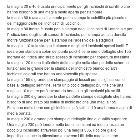
la maglia 20 e 40 è usata principalmente per gli inchiostri di scintillio che
hanno bisogno di una maglia molto aperta per stampare.
la maglia 60 è usata solitamente per la stampa lo scintillio più piccolo e
dei maggior parte dei inchiostri di luccichio.
la maglia 80 inoltre è usata per la stampa degli inchiostri di luccichio e per
l'indicazione degli strati spessi di inchiostro per stampa ad alta densità.
Inoltre funziona bene per la stampa dell'adesivo della stagnola.
la maglia 110 fa la stampa il bianco e degli altri inchiostri spessi facili. È
ideale per stampa a colori del punto poiché tiene meno dettaglio che 155
ingrana ed indica uno strato spesso di inchiostro per copertura massima.
la maglia 120 è una il più rifely delle maglie nella stampa dello schermo.
funzionano le grande per la stampa dell'inchiostro bianco ed altri
inchiostri colorati che hanno una viscosità più spessa.
la maglia 155 è grande per stampaggio di tessuti per tutti gli usi con di
base al dettaglio semifine. Terrà un piccolo dettaglio più fine che una
maglia 110 mentre però lavorando bene con gli inchiostri più sottili.
la maglia 200 è grande per la stampa delle stampe dettagliate che hanno
bisogno di uno strato più sottile di inchiostro che una maglia 155.
Funziona molto bene con gli inchiostri più sottili ed è una buona maglia di
media portata.
la maglia 230 è grande per stampa di dettaglio fine di qualità superiore.
Una maglia 230 può tenere molto bene i semitoni ed inoltre lascia un
poco più inchiostro attraverso poi una maglia 305. Il colore giallo
impedisce la luce la riflessione attraverso i fili della maglia e tiene