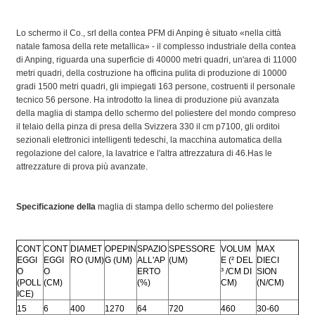
Lo schermo il Co., srl della contea PFM di Anping è situato «nella città
natale famosa della rete metallica» - il complesso industriale della contea
di Anping, riguarda una superficie di 40000 metri quadri, un'area di 11000
metri quadri, della costruzione ha officina pulita di produzione di 10000
gradi 1500 metri quadri, gli impiegati 163 persone, costruenti il personale
tecnico 56 persone. Ha introdotto la linea di produzione più avanzata
della maglia di stampa dello schermo del poliestere del mondo compreso
il telaio della pinza di presa della Svizzera 330 il cm p7100, gli orditoi
sezionali elettronici intelligenti tedeschi, la macchina automatica della
regolazione del calore, la lavatrice e l'altra attrezzatura di 46.Has le
attrezzature di prova più avanzate.
Specificazione della
maglia di stampa dello schermo del poliestere
CONT
CONT
DIAMET
OPEPIN
SPAZIO
SPESSORE
VOLUM
MAX
EGGI
EGGI
RO (UM)
G (UM)
ALL'AP
(UM)
E (² DEL
DIECI
O
O
ERTO
³ /CM DI
SION
(POLL
(CM)
(%)
CM)
(N/CM)
ICE)
15
6
400
1270
64
720
460
30-60