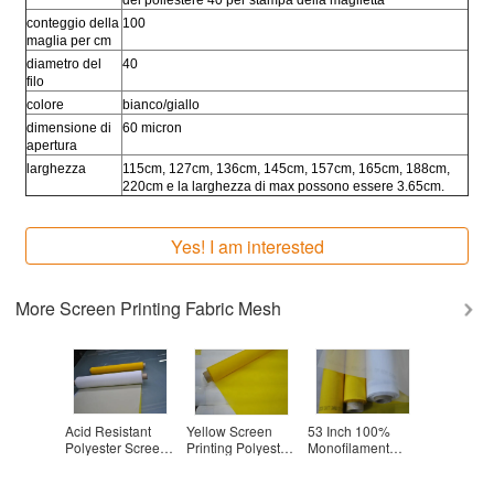
del poliestere 40 per stampa della maglietta
conteggio della
100
maglia per cm
diametro del
40
filo
colore
bianco/giallo
dimensione di
60 micron
apertura
larghezza
115cm, 127cm, 136cm, 145cm, 157cm, 165cm, 188cm,
220cm e la larghezza di max possono essere 3.65cm.
Yes! I am interested
More
Screen Printing Fabric Mesh
ch 100%
DPP 72T
tessuto filtrante
Polyester Screen
White / 
lament
Polyester Screen
del
Printing Mesh
Polyest
ter Mesh ,
Printing Mesh /
monofilamento
Fabric For T-Shirt
Mesh Ro
ter Screen
Polyester Mesh
165T 31um,
Printing High Air
Circuit 