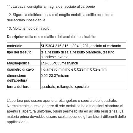
11. La cava, consiglia la maglia del acciaio al carbonio
12. Sigaretta elettrica: tessuto di maglia metallica sottile eccellente
dell'acciaio inossidabile
13. Molto tempo del lavoro.
Decription
della rete metallica dell'acciaio inossidabile
:
materiale
SUS304 316 316L, 304L, 201, acciaio al carbonio
tipo del tessuto
tela, tessuto di saia, tessuto olandese, tessuto
olandese inverso
Maglia/pollice
1*1-635*635mesh/inch
diametro di cavo
Il diametro minimo è 0.023mm 0.02-2mm
dimensione
0.02-23.37micron
dell'apertura
forma del foro
quadrato, rettangolo, speciale
L'apertura può essere apertura rettangolare o speciale del quadrato.
Normalmente, questo genere di rete metallica ha dimensioni standard di
apertura, apertura uniforme, buoni permeabilità ed ad alta resistenza. La
materia prima dovrebbe essere scelta secondo gli ambienti differenti delle
applicazioni.