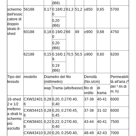
(t66)
schermo
56188
0,17
0.18/0.2
61,3
51,2
≥850
0,65
5700
dell'essic
0
catore di
0,20
doppio
(t66)
strato 8-
60188
0,18
0.19/0.2
66
49
≥900
0,68
4750
shed
0
0,20
(t66)
62188
0,15
0.16/0.1
70,5
50,5
≥900
0,60
6200
9
0,19
(t66)
Tipo del
modello
Diametro del filo
Densità
Permeabili
tessuto
(millimetro)
(No.s/cm)
tà all'aria (²
del ³ /m di
wap
Trama (alto/basso)
filo di
di
m. h)
ordito
trama
16-shed
CXW32401
0,28
0,20, 0.27/0.40,
37-38
40-41
6000
2 e 1/2
6
0,40
mettono
CXW34415
0,28
0,20, 0.27/0.45,
37-38
31-32
6000
a strati lo
6
0,45
schermo
CXW38401
0,22
0,22, 0.27/0.40,
43-44
40-41
7500
più
6
0,40
asciutto
CXW43410
0,20
0,20, 0.25/0.40,
48-49
42-43
7000