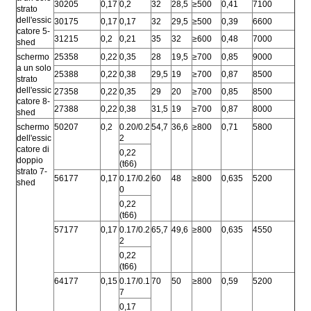
30205
0,17
0,2
32
28,5
≥500
0,41
7100
strato
dell'essic
30175
0,17
0,17
32
29,5
≥500
0,39
6600
catore 5-
31215
0,2
0,21
35
32
≥600
0,48
7000
shed
schermo
25358
0,22
0,35
28
19,5
≥700
0,85
9000
a un solo
25388
0,22
0,38
29,5
19
≥700
0,87
8500
strato
dell'essic
27358
0,22
0,35
29
20
≥700
0,85
8500
catore 8-
27388
0,22
0,38
31,5
19
≥700
0,87
8000
shed
schermo
50207
0,2
0.20/0.2
54,7
36,6
≥800
0,71
5800
dell'essic
2
catore di
0,22
doppio
(t66)
strato 7-
56177
0,17
0.17/0.2
60
48
≥800
0,635
5200
shed
0
0,22
(t66)
57177
0,17
0.17/0.2
65,7
49,6
≥800
0,635
4550
2
0,22
(t66)
64177
0,15
0.17/0.1
70
50
≥800
0,59
5200
7
0,17