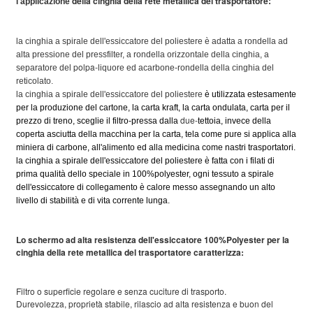
l'
della cinghia della rete metallica del trasportatore
applicazione
:
la cinghia a spirale dell'essiccatore del poliestere è adatta a rondella ad
alta pressione del pressfilter, a rondella orizzontale della cinghia, a
polpa-
separatore del
liquore ed acarbone-rondella della cinghia del
reticolato.
la cinghia a spirale dell'essiccatore del poliestere
è utilizzata estesamente
per la produzione del cartone, la carta kraft, la carta ondulata, carta per il
due-
prezzo di treno, sceglie il filtro-pressa dalla
tettoia, invece della
coperta asciutta della macchina per la carta, tela come pure si applica alla
miniera di carbone, all'alimento ed alla medicina come nastri trasportatori.
la cinghia a spirale dell'essiccatore del poliestere è fatta con i filati di
prima qualità dello speciale in 100%polyester, ogni tessuto a spirale
dell'essiccatore di collegamento è calore messo assegnando un alto
livello di stabilità e di vita corrente lunga.
Lo schermo ad alta resistenza dell'essiccatore 100%Polyester per la
cinghia della rete metallica del trasportatore caratterizza:
Filtro o superficie regolare e senza cuciture di trasporto.
Durevolezza, proprietà stabile, rilascio ad alta resistenza e buon del