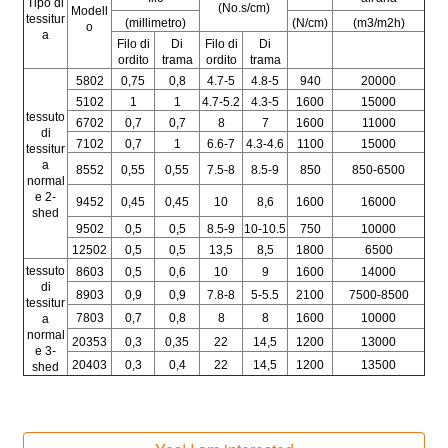
Tipo di
(No.s/cm)
Modell
tessitur
(millimetro)
(N/cm)
(m3/m2h)
o
a
Filo di
Di
Filo di
Di
ordito
trama
ordito
trama
5802
0,75
0,8
4.7-5
4.8-5
940
20000
5102
1
1
4.7-5.2
4.3-5
1600
15000
tessuto
6702
0,7
0,7
8
7
1600
11000
di
7102
0,7
1
6.6-7
4.3-4.6
1100
15000
tessitur
a
8552
0,55
0,55
7.5-8
8.5-9
850
850-6500
normal
e 2-
9452
0,45
0,45
10
8,6
1600
16000
shed
9502
0,5
0,5
8.5-9
10-10.5
750
10000
12502
0,5
0,5
13,5
8,5
1800
6500
tessuto
8603
0,5
0,6
10
9
1600
14000
di
8903
0,9
0,9
7.8-8
5-5.5
2100
7500-8500
tessitur
7803
0,7
0,8
8
8
1600
10000
a
normal
20353
0,3
0,35
22
14,5
1200
13000
e 3-
20403
0,3
0,4
22
14,5
1200
13500
shed