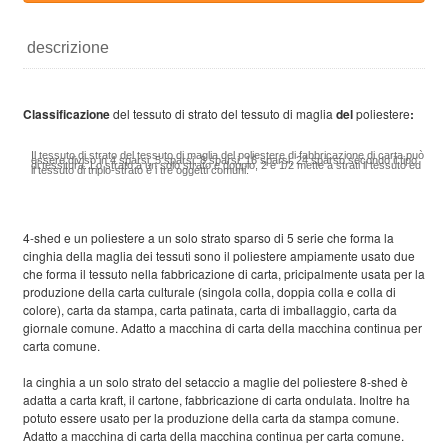
descrizione
Classificazione
del tessuto di strato del tessuto di maglia
del
poliestere
:
Il tessuto di strato del tessuto di maglia del poliestere di fabbricazione di carta può
essere diviso in 4 sparsi, 5 sparsi, 8 sparsi, 16 sparsi, 24 sparso secondo il tipo
di tessitura. Lo strato a un solo strato e doppio, 2 e 1/2 mette a strati il tessuto ed
il tessuto di triplo-strato è i tre oggetti comuni.
4-shed e un poliestere a un solo strato sparso di 5 serie che forma la
cinghia della maglia dei tessuti sono il poliestere ampiamente usato due
che forma il tessuto nella fabbricazione di carta, pricipalmente usata per la
produzione della carta culturale (singola colla, doppia colla e colla di
colore), carta da stampa, carta patinata, carta di imballaggio, carta da
giornale comune. Adatto a macchina di carta della macchina continua per
carta comune.
la cinghia a un solo strato del setaccio a maglie del poliestere 8-shed è
adatta a carta kraft, il cartone, fabbricazione di carta ondulata. Inoltre ha
potuto essere usato per la produzione della carta da stampa comune.
Adatto a macchina di carta della macchina continua per carta comune.