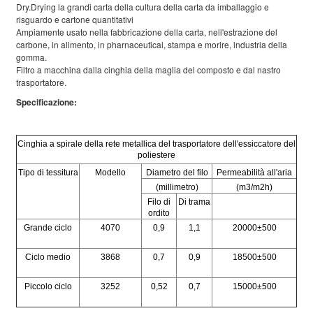
Dry.Drying la grandi carta della cultura della carta da imballaggio e
risguardo e cartone quantitativi
Ampiamente usato nella fabbricazione della carta, nell'estrazione del
carbone, in alimento, in pharnaceutical, stampa e morire, industria della
gomma.
Filtro a macchina dalla cinghia della maglia del composto e dal nastro
trasportatore.
Specificazione:
Cinghia a spirale della rete metallica del trasportatore dell'essiccatore del
poliestere
Tipo di tessitura
Modello
Diametro del filo
Permeabilità all'aria
(millimetro)
(m3/m2h)
Filo di
Di trama
ordito
Grande ciclo
4070
0,9
1,1
20000±500
Ciclo medio
3868
0,7
0,9
18500±500
Piccolo ciclo
3252
0,52
0,7
15000±500