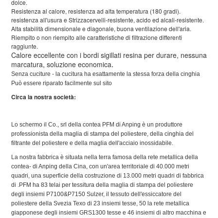
dolce.
Resistenza al calore, resistenza ad alta temperatura (180 gradi).
resistenza all'usura e Strizzacervelli-resistente,
acido ed alcali-resistente.
Alta stabilità dimensionale e diagonale, buona ventilazione dell'aria.
Riempito o non riempito alle caratteristiche di filtrazione differenti
raggiunte.
Calore eccellente con i bordi sigillati resina per durare, nessuna
.
marcatura,
soluzione economica
Senza cuciture - la cucitura ha esattamente la stessa forza della cinghia
Può essere riparato facilmente sul sito
Circa la nostra società:
Lo schermo il Co., srl della contea PFM di Anping è un produttore
professionista della maglia di stampa del poliestere, della cinghia del
filtrante del poliestere e della maglia dell'acciaio inossidabile.
La nostra fabbrica è situata nella terra famosa della rete metallica della
contea- di Anping della Cina, con un'area territoriale di 40.000 metri
quadri, una superficie della costruzione di 13.000 metri quadri di fabbrica
di .PFM ha 83 telai per tessitura della maglia di stampa del poliestere
degli insiemi P7100&P7150 Sulzer, il tessuto dell'essiccatore del
poliestere della Svezia Texo di 23 insiemi tesse, 50 la rete metallica
giapponese degli insiemi GRS1300 tesse e 46 insiemi di altro macchina e