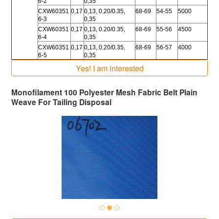
6-2
0,35
CXW60351
0,17
0,13, 0.20/0.35,
68-69
54-55
5000
6-3
0,35
CXW60351
0,17
0,13, 0.20/0.35,
68-69
55-56
4500
6-4
0,35
CXW60351
0,17
0,13, 0.20/0.35,
68-69
56-57
4000
6-5
0,35
Yes! I am interested
Monofilament 100 Polyester Mesh Fabric Belt Plain
Weave For Tailing Disposal